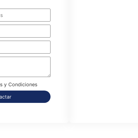
Para quejas, reclamos, solicitudes o soporte técnico
s y Condiciones
actar
Acepto los Términos y Condiciones
Contactar